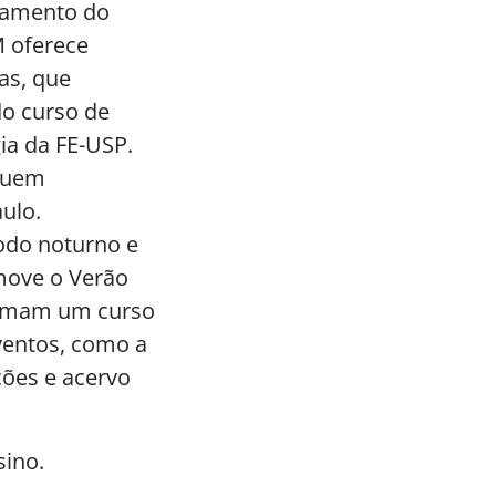
çoamento do
M oferece
as, que
do curso de
ia da FE-USP.
ssuem
ulo.
odo noturno e
omove o Verão
ormam um curso
ventos, como a
ções e acervo
sino.