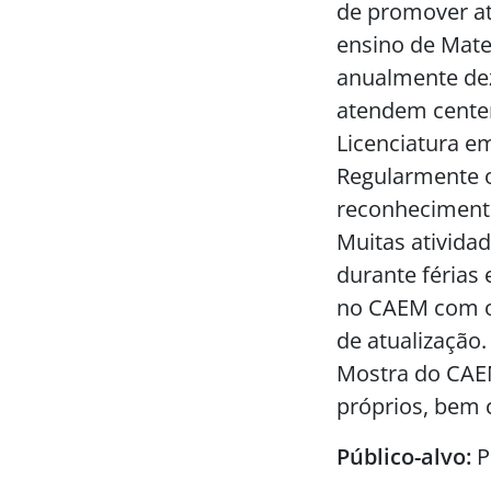
de promover at
ensino de Mate
anualmente dez
atendem centen
Licenciatura e
Regularmente o
reconhecimento
Muitas ativida
durante férias
no CAEM com o
de atualização
Mostra do CAEM
próprios, bem 
Público-alvo:
P