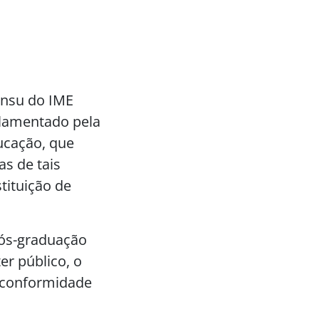
ensu do IME
ulamentado pela
ucação, que
as de tais
stituição de
pós-graduação
er público, o
m conformidade