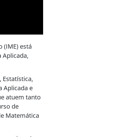
o (IME) está
 Aplicada,
Estatística,
a Aplicada e
ue atuem tanto
urso de
 de Matemática