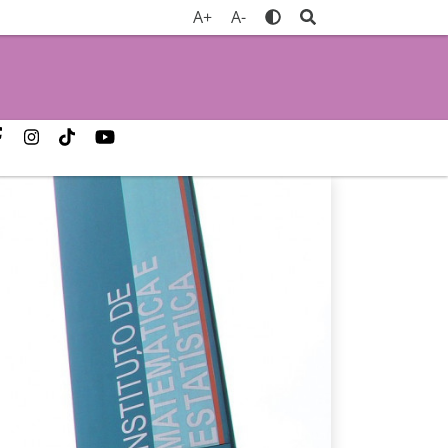
A+
A-