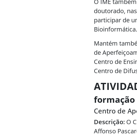
O IME também o
doutorado, na
participar de 
Bioinformática
Mantém também 
de Aperfeiçoam
Centro de Ensi
Centro de Difu
ATIVIDA
formação 
Centro de Ap
Descrição:
O C
Affonso Pascare