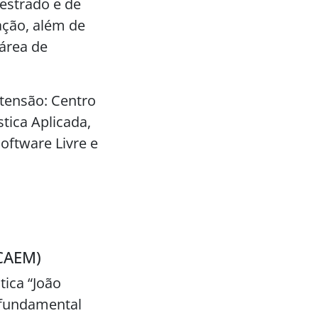
estrado e de
ção, além de
área de
tensão: Centro
tica Aplicada,
ftware Livre e
(CAEM)
ica “João
o fundamental