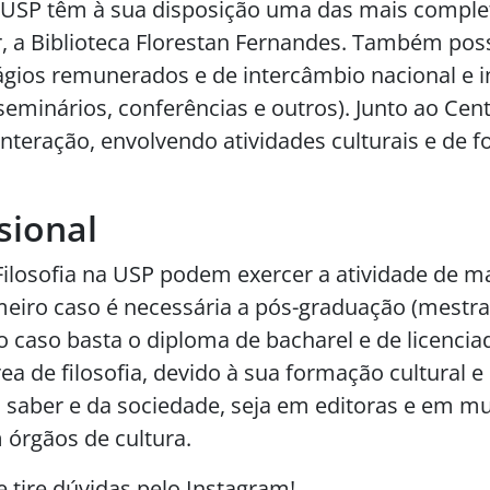
a USP têm à sua disposição uma das mais complet
ber, a Biblioteca Florestan Fernandes. Também p
tágios remunerados e de intercâmbio nacional e i
 (seminários, conferências e outros). Junto ao Ce
interação, envolvendo atividades culturais e de f
sional
losofia na USP podem exercer a atividade de mag
meiro caso é necessária a pós-graduação (mestra
 caso basta o diploma de bacharel e de licenciad
rea de filosofia, devido à sua formação cultural e
saber e da sociedade, seja em editoras e em m
m órgãos de cultura.
e tire dúvidas pelo
Instagram
!