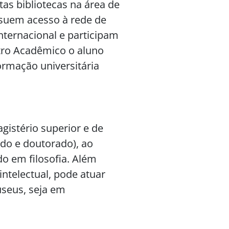
as bibliotecas na área de
ossuem acesso à rede de
nternacional e participam
ntro Acadêmico o aluno
ormação universitária
istério superior e de
do e doutorado), ao
o em filosofia. Além
 intelectual, pode atuar
useus, seja em