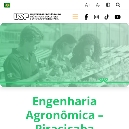
A+
A-
Engenharia
Agronômica –
Piracicaba