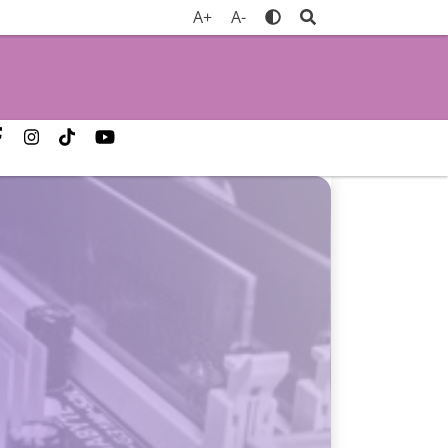
A+
A-