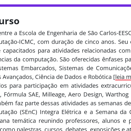
urso
ntre a Escola de Engenharia de São Carlos-EESC 
tação-ICMC, com duração de cinco anos. Seu o
 capacitados para atividades relacionadas com
ências da computação. São oferecidas ênfases 
 Sistemas Embarcados, Sistemas de Comunicaç
 Avançados, Ciência de Dados e Robótica [
leia 
os para participação em atividades extracurric
, Fórmula SAE, Milleage, Aero Design, Warthog 
mbém faz parte dessas atividades as semanas 
tação (SEnC) Integra Elétrica e a Semana d
a temática reunindo professores, alunos e p
como palestras, cursos, debates, exposições e at