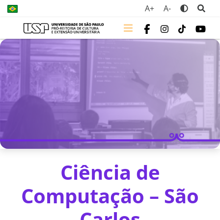
A+
A-
Ciência de
Computação – São
Carlos