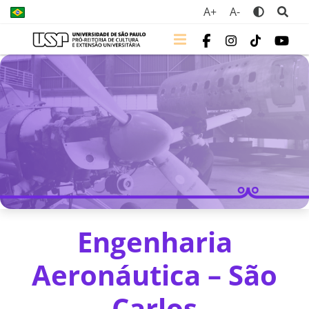
A+
A-
Engenharia
Aeronáutica – São
Carlos