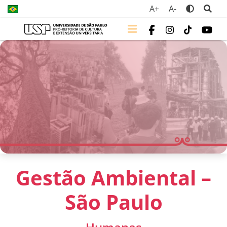
A+
A-
Gestão Ambiental –
São Paulo