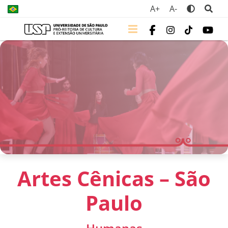
A+
A-
Artes Cênicas – São
Paulo