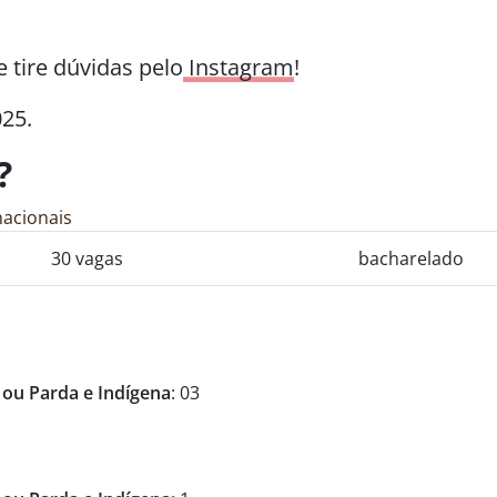
e tire dúvidas pelo
Instagram
!
025.
?
rnacionais
30 vagas
bacharelado
 ou Parda e Indígena
: 03