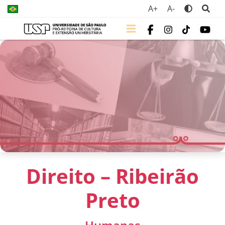
A+
A-
Direito – Ribeirão
Preto