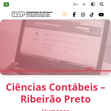
A+
A-
Ciências Contábeis –
Ribeirão Preto