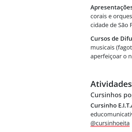
Apresentações
corais e orque
cidade de São 
Cursos de Dif
musicais (fagot
aperfeiçoar o n
Atividades
Cursinhos po
Cursinho E.I.T
educomunicativ
@cursinhoeita