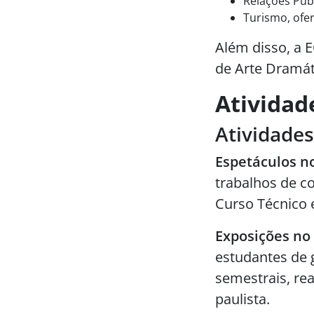
Relações Púb
Turismo, ofe
Além disso, a 
de Arte Dramát
Atividad
Atividades 
Espetáculos no
trabalhos de c
Curso Técnico
Exposições no 
estudantes de 
semestrais, re
paulista.