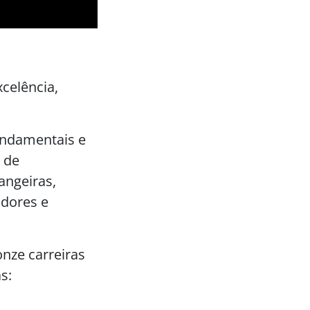
xcelência,
undamentais e
 de
angeiras,
adores e
onze carreiras
s: