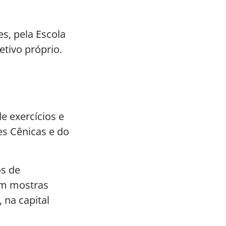
s, pela Escola
tivo próprio.
e exercícios e
es Cênicas e do
os de
om mostras
 na capital