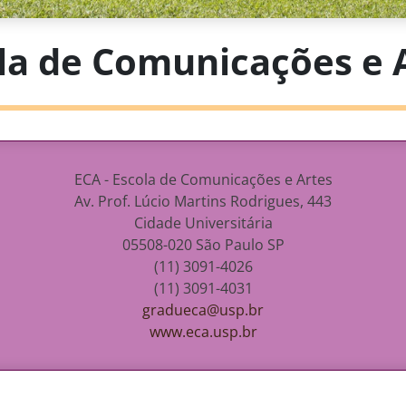
la de Comunicações e 
ECA - Escola de Comunicações e Artes
Av. Prof. Lúcio Martins Rodrigues, 443
Cidade Universitária
05508-020
São Paulo
SP
(11) 3091-4026
(11) 3091-4031
gradueca@usp.br
www.eca.usp.br