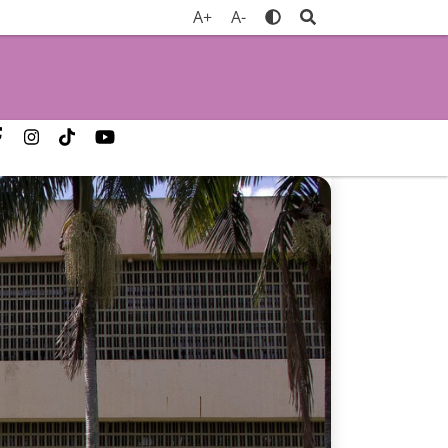
A+
A-