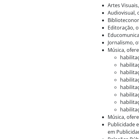
Artes Visuais
Audiovisual,
Bibliotecono
Editoração, 
Educomunicaç
Jornalismo, 
Música, ofer
habilita
habilit
habilit
habilit
habilit
habilit
habilit
habilit
Música, ofere
Publicidade 
em Publicida