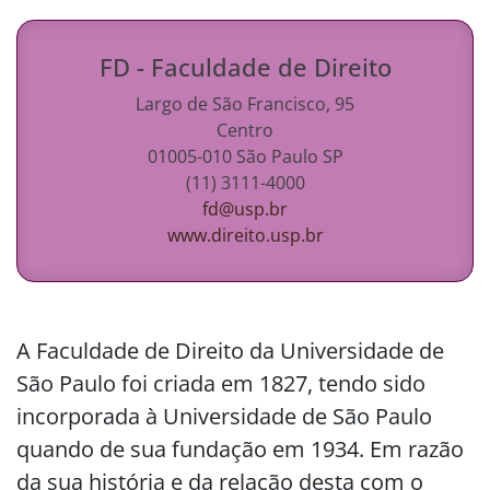
FD
-
Faculdade de Direito
Largo de São Francisco, 95
Centro
01005-010
São Paulo
SP
(11) 3111-4000
fd@usp.br
www.direito.usp.br
A Faculdade de Direito da Universidade de
São Paulo foi criada em 1827, tendo sido
incorporada à Universidade de São Paulo
quando de sua fundação em 1934. Em razão
da sua história e da relação desta com o