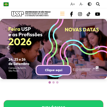
A+
A-
Previous
Next
Clique aqui