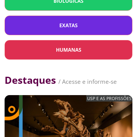
BIOLÓGICAS
Acesse os estandes virtuais e conheça os cursos
da área de
Biológicas
oferecidos pela USP.
EXATAS
ACESSE A LISTA COMPLETA
Acesse os estandes virtuais e conheça os cursos
da área de
Exatas
oferecidos pela USP.
HUMANAS
ACESSE A LISTA COMPLETA
Acesse os estandes virtuais e conheça os cursos
da área de
Humanidades
oferecidos pela USP.
Destaques
/ Acesse e informe-se
ACESSE A LISTA COMPLETA
USP E AS PROFISSÕES